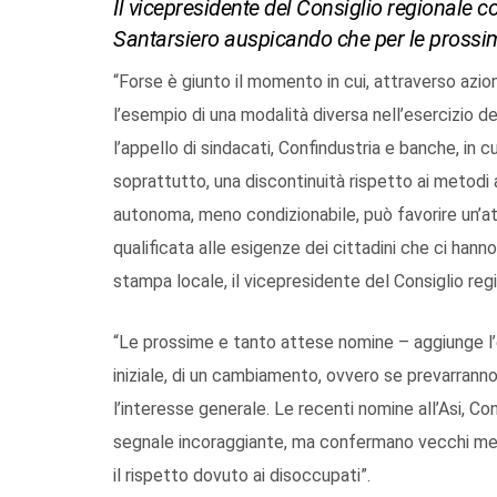
Il vicepresidente del Consiglio regionale 
Santarsiero auspicando che per le prossim
“Forse è giunto il momento in cui, attraverso azion
l’esempio di una modalità diversa nell’esercizio del
l’appello di sindacati, Confindustria e banche, in cu
soprattutto, una discontinuità rispetto ai metodi a
autonoma, meno condizionabile, può favorire un’att
qualificata alle esigenze dei cittadini che ci hanno 
stampa locale, il vicepresidente del Consiglio reg
“Le prossime e tanto attese nomine – aggiunge l’
iniziale, di un cambiamento, ovvero se prevarranno
l’interesse generale. Le recenti nomine all’Asi, Co
segnale incoraggiante, ma confermano vecchi met
il rispetto dovuto ai disoccupati”.