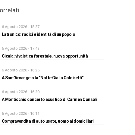
orrelati
6 Agosto 2026 - 18:27
Latronico: radici e identità di un popolo
6 Agosto 2026 - 17:43
Cicala: vivaistica forestale, nuova opportunità
6 Agosto 2026 - 16:25
A Sant’Arcangelo la “Notte Gialla Coldiretti”
6 Agosto 2026 - 16:20
A Monticchio concerto acustico di Carmen Consoli
6 Agosto 2026 - 16:11
Compravendita di auto usate, uomo ai domiciliari