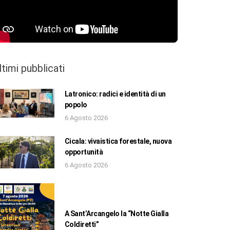
ltimi pubblicati
Latronico: radici e identità di un
popolo
6 Agosto 2026
Cicala: vivaistica forestale, nuova
opportunità
6 Agosto 2026
A Sant’Arcangelo la “Notte Gialla
Coldiretti”