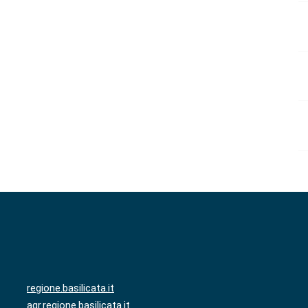
regione.basilicata.it
agr.regione.basilicata.it