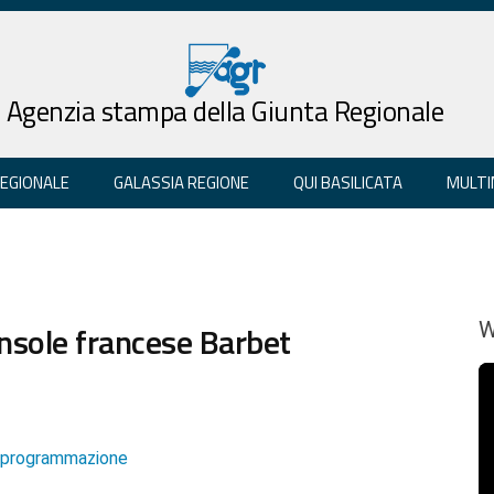
Agenzia stampa della Giunta Regionale
REGIONALE
GALASSIA REGIONE
QUI BASILICATA
MULTI
console francese Barbet
W
e programmazione