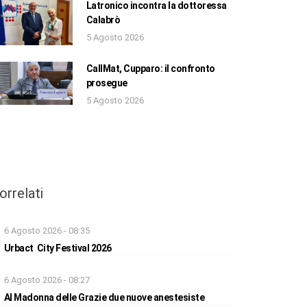
Latronico incontra la dottoressa
Calabrò
5 Agosto 2026
CallMat, Cupparo: il confronto
prosegue
5 Agosto 2026
orrelati
6 Agosto 2026 - 08:35
Urbact City Festival 2026
6 Agosto 2026 - 08:27
Al Madonna delle Grazie due nuove anestesiste