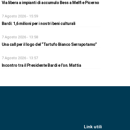
Via libera a impianti di accumulo Bess a Melfi e Picerno
7 Agosto 2026 - 15:59
Bardi: 1,6 milioni per i nostri beni culturali
7 Agosto 2026 - 13:58
Una call per il logo del “Tartufo Bianco Serrapotamo”
7 Agosto 2026 - 13:57
Incontro tra il Presidente Bardi e l’on. Mattia
Link utili