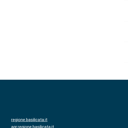
regione.basilicata.it
agr.regione.basilicata.it