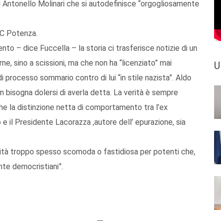
Pd Antonello Molinari che si autodefinisce “orgogliosamente
DC Potenza.
to – dice Fuccella – la storia ci trasferisce notizie di un
erne, sino a scissioni, ma che non ha “licenziato” mai
U
i processo sommario contro di lui “in stile nazista”. Aldo
n bisogna dolersi di averla detta. La verità è sempre
che la distinzione netta di comportamento tra l’ex
o e il Presidente Lacorazza ,autore dell’ epurazione, sia
erità troppo spesso scomoda o fastidiosa per potenti che,
nte democristiani”.