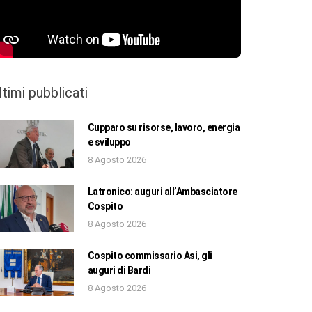
ltimi pubblicati
Cupparo su risorse, lavoro, energia
e sviluppo
8 Agosto 2026
Latronico: auguri all’Ambasciatore
Cospito
8 Agosto 2026
Cospito commissario Asi, gli
auguri di Bardi
8 Agosto 2026