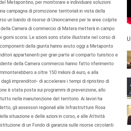
del Metapontino, per monitorare e individuare soluzioni
di una campagna di promozione territoriali in vista della
erso un bando di risorse di Unioncamere per le aree colpite
ta della Camera di commercio di Matera metterà in campo
ei giorni scorsi. Le azioni sono state illustrate nel corso di
U
 i componenti della giunta hanno avuto oggi a Metaponto
ditori appartenenti per gran parte al comparto turistico e
residente della Camera commercio hanno fatto riferimento
ammonterebbero a oltre 150 milioni di euro, e alla
agli imprenditori- di accelerare i tempi di ripristino di
zione è stata posta sui programmi di prevenzione, allo
tutto nella manutenzione del territorio. Ai lavori ha
etto, gli assessori regionali alle Infrastrutture Rosa
la situazione e delle azioni in corso, e alle Attività
stituzione di un Fondo di garanzia sulle risorse circolanti