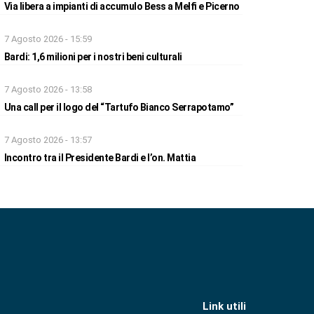
Via libera a impianti di accumulo Bess a Melfi e Picerno
7 Agosto 2026 - 15:59
Bardi: 1,6 milioni per i nostri beni culturali
7 Agosto 2026 - 13:58
Una call per il logo del “Tartufo Bianco Serrapotamo”
7 Agosto 2026 - 13:57
Incontro tra il Presidente Bardi e l’on. Mattia
Link utili