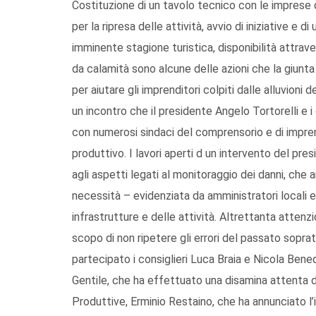
Costituzione di un tavolo tecnico con le imprese 
per la ripresa delle attività, avvio di iniziative e 
imminente stagione turistica, disponibilità attrav
da calamità sono alcune delle azioni che la giun
per aiutare gli imprenditori colpiti dalle alluvioni d
un incontro che il presidente Angelo Tortorelli e
con numerosi sindaci del comprensorio e di impren
produttivo. I lavori aperti d un intervento del p
agli aspetti legati al monitoraggio dei danni, che 
necessità – evidenziata da amministratori locali e d
infrastrutture e delle attività. Altrettanta atten
scopo di non ripetere gli errori del passato soprat
partecipato i consiglieri Luca Braia e Nicola Bened
Gentile, che ha effettuato una disamina attenta del
Produttive, Erminio Restaino, che ha annunciato l’i