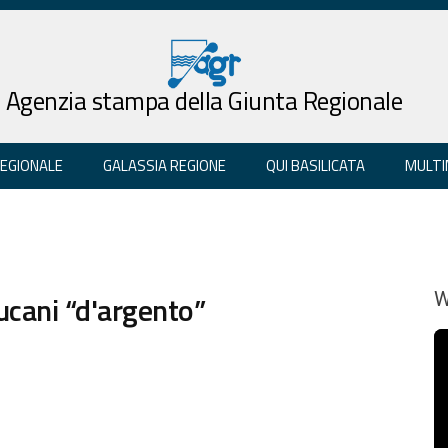
Agenzia stampa della Giunta Regionale
REGIONALE
GALASSIA REGIONE
QUI BASILICATA
MULTI
lucani “d'argento”
W