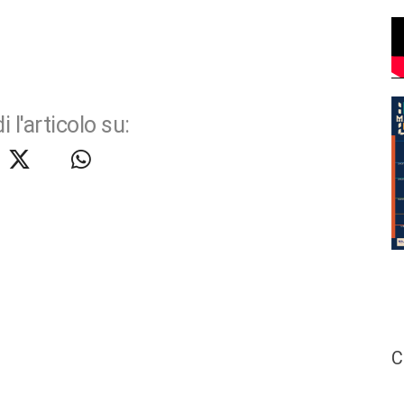
i l'articolo su:
C