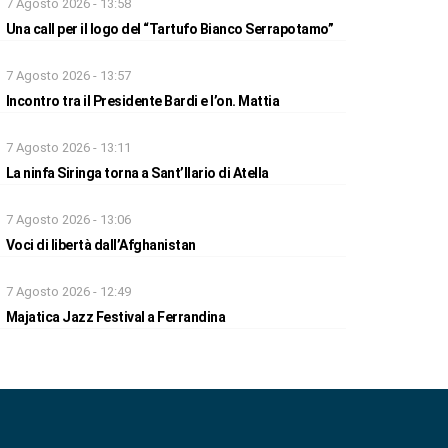
7 Agosto 2026 - 13:58
Una call per il logo del “Tartufo Bianco Serrapotamo”
7 Agosto 2026 - 13:57
Incontro tra il Presidente Bardi e l’on. Mattia
7 Agosto 2026 - 13:11
La ninfa Siringa torna a Sant’Ilario di Atella
7 Agosto 2026 - 13:06
Voci di libertà dall’Afghanistan
7 Agosto 2026 - 12:49
Majatica Jazz Festival a Ferrandina