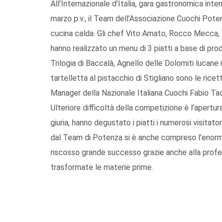
All’Internazionale d’Italia, gara gastronomica inte
marzo p.v., il Team dell’Associazione Cuochi Poten
cucina calda. Gli chef Vito Amato, Rocco Mecca
hanno realizzato un menu di 3 piatti a base di prodo
Trilogia di Baccalà, Agnello delle Dolomiti lucane 
tartelletta al pistacchio di Stigliano sono le rice
Manager della Nazionale Italiana Cuochi Fabio Tac
Ulteriore difficoltà della competizione è l’apertura
giuria, hanno degustato i piatti i numerosi visita
dal Team di Potenza si è anche compreso l’enorme
riscosso grande successo grazie anche alla profe
trasformate le materie prime.