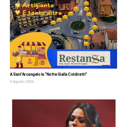
A Sant’Arcangelo la “Notte Gialla Coldiretti”
6 Agosto 2026