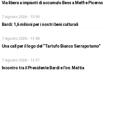
Via libera a impianti di accumulo Bess a Melfi e Picerno
7 Agosto 2026 - 15:59
Bardi: 1,6 milioni per i nostri beni culturali
7 Agosto 2026 - 13:58
Una call per il logo del “Tartufo Bianco Serrapotamo”
7 Agosto 2026 - 13:57
Incontro tra il Presidente Bardi e l’on. Mattia