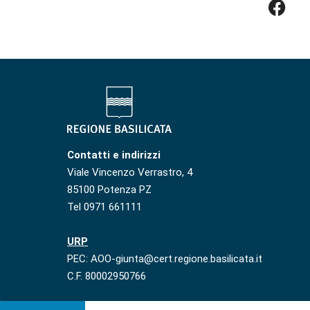
Contatti e indirizzi
Viale Vincenzo Verrastro, 4
85100 Potenza PZ
Tel 0971 661111
URP
PEC: AOO-giunta@cert.regione.basilicata.it
C.F. 80002950766