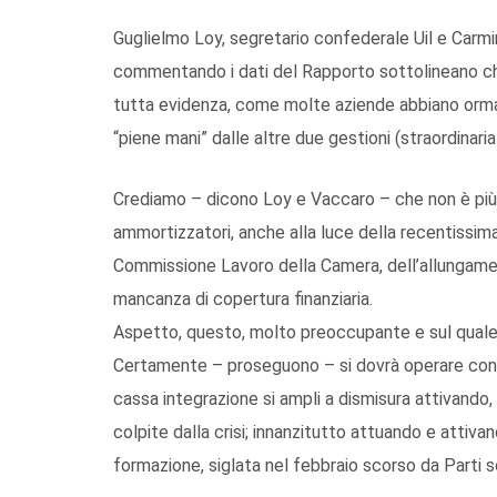
Guglielmo Loy, segretario confederale Uil e Carmi
commentando i dati del Rapporto sottolineano che 
tutta evidenza, come molte aziende abbiano ormai 
“piene mani” dalle altre due gestioni (straordinaria
Crediamo – dicono Loy e Vaccaro – che non è più r
ammortizzatori, anche alla luce della recentissima
Commissione Lavoro della Camera, dell’allungamen
mancanza di copertura finanziaria.
Aspetto, questo, molto preoccupante e sul quale 
Certamente – proseguono – si dovrà operare concr
cassa integrazione si ampli a dismisura attivando,
colpite dalla crisi; innanzitutto attuando e attivan
formazione, siglata nel febbraio scorso da Parti s