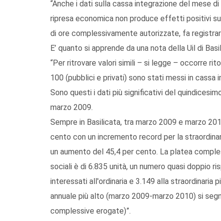
“Anche i dati sulla cassa integrazione del mese di
ripresa economica non produce effetti positivi su
di ore complessivamente autorizzate, fa registrare 
E’ quanto si apprende da una nota della Uil di Basil
“Per ritrovare valori simili – si legge – occorre rit
100 (pubblici e privati) sono stati messi in cassa 
Sono questi i dati più significativi del quindicesi
marzo 2009.
Sempre in Basilicata, tra marzo 2009 e marzo 2010,
cento con un incremento record per la straordinaria
un aumento del 45,4 per cento. La platea compless
sociali è di 6.835 unità, un numero quasi doppio ri
interessati all'ordinaria e 3.149 alla straordinaria p
annuale più alto (marzo 2009-marzo 2010) si segna
complessive erogate)”.