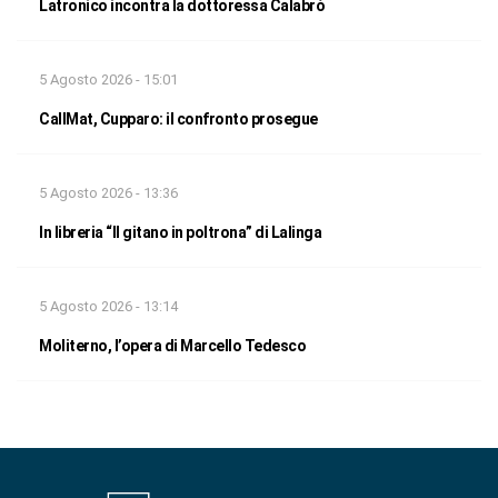
Latronico incontra la dottoressa Calabrò
5 Agosto 2026 - 15:01
CallMat, Cupparo: il confronto prosegue
5 Agosto 2026 - 13:36
In libreria “Il gitano in poltrona” di Lalinga
5 Agosto 2026 - 13:14
Moliterno, l’opera di Marcello Tedesco