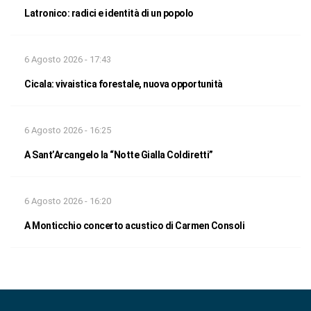
Latronico: radici e identità di un popolo
6 Agosto 2026 - 17:43
Cicala: vivaistica forestale, nuova opportunità
6 Agosto 2026 - 16:25
A Sant’Arcangelo la “Notte Gialla Coldiretti”
6 Agosto 2026 - 16:20
A Monticchio concerto acustico di Carmen Consoli