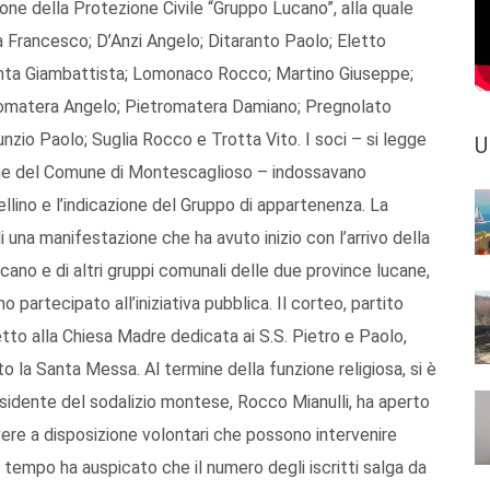
one della Protezione Civile “Gruppo Lucano”, alla quale
na Francesco; D’Anzi Angelo; Ditaranto Paolo; Eletto
enta Giambattista; Lomonaco Rocco; Martino Giuseppe;
etromatera Angelo; Pietromatera Damiano; Pregnolato
unzio Paolo; Suglia Rocco e Trotta Vito. I soci – si legge
U
ione del Comune di Montescaglioso – indossavano
pellino e l’indicazione del Gruppo di appartenenza. La
 una manifestazione che ha avuto inizio con l’arrivo della
no e di altri gruppi comunali delle due province lucane,
nno partecipato all’iniziativa pubblica. Il corteo, partito
tto alla Chiesa Madre dedicata ai S.S. Pietro e Paolo,
to la Santa Messa. Al termine della funzione religiosa, si è
esidente del sodalizio montese, Rocco Mianulli, ha aperto
avere a disposizione volontari che possono intervenire
tempo ha auspicato che il numero degli iscritti salga da