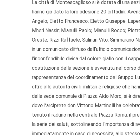
La città di Montescaglioso si è dotata di una sezi
hanno già dato la loro adesione 20 cittadini: Ave
Angelo; Eletto Francesco; Eletto Giuseppe; Lap
Mheri Nassir; Mianulli Paolo; Mianulli Rocco; Pi
Oreste; Rizzi Raffaele; Salinari Vito; Simmarano N
in un comunicato diffuso dall’ufficio comunicaz
l’inconfondibile divisa dal colore giallo con il cap
costituzione della sezione è avvenuta nel corso di
rappresentanza del coordinamento del Gruppo Luca
oltre alle autorità civili, militari e religiose che ha
dalla sede comunale di Piazza Aldo Moro, si è dire
dove l’arciprete don Vittorio Martinelli ha celebra
tenuto il raduno nella centrale Piazza Roma: il pr
la serie dei saluti, sottolineando l’importanza di 
immediatamente in caso di necessità; allo stesso 