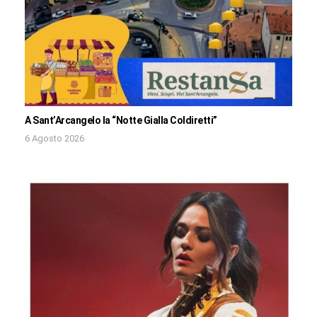
A Sant’Arcangelo la “Notte Gialla Coldiretti”
6 Agosto 2026