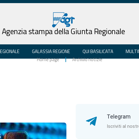
Agenzia stampa della Giunta Regionale
REGIONALE
GALASSIA REGIONE
QUI BASILICATA
MULTI
Home page
Archivio notizie
Telegram
Iscriviti al nost
5