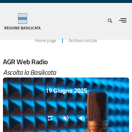
Home page
Archivio notizie
AGR Web Radio
Ascolta la Basilicata
19 Giugno 2025
repeat
volume_off
volume_up