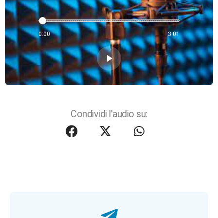
0:00
3:01
play_arrow
Condividi l'audio su: