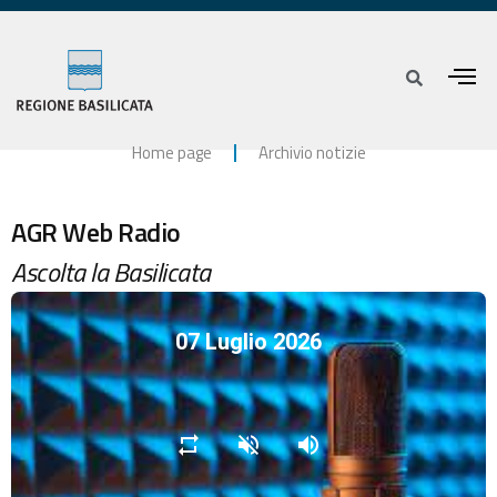
Home page
Archivio notizie
AGR Web Radio
Ascolta la Basilicata
07 Luglio 2026
repeat
volume_off
volume_up