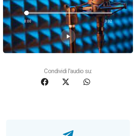
0:00
3:02
play_arrow
Condividi l'audio su: