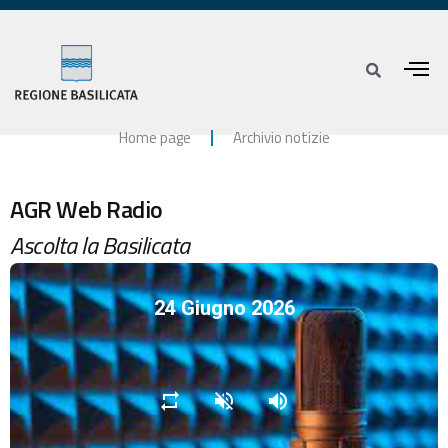
Home page
Archivio notizie
AGR Web Radio
Ascolta la Basilicata
24 Giugno 2026
repeat
volume_off
volume_up