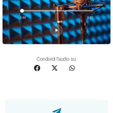
0:00
3:21
play_arrow
Condividi l'audio su: