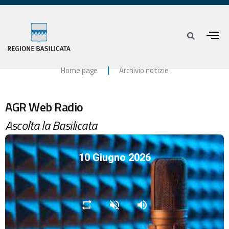
Home page
Archivio notizie
AGR Web Radio
Ascolta la Basilicata
10 Giugno 2026
repeat
volume_off
volume_up