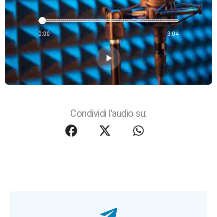
0:00
3:04
play_arrow
Condividi l'audio su: