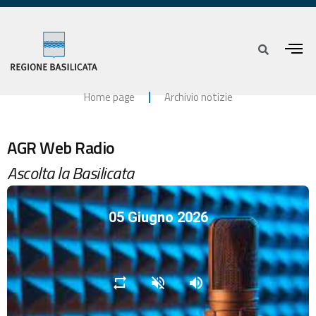
Home page
Archivio notizie
AGR Web Radio
Ascolta la Basilicata
05 Giugno 2026
repeat
volume_off
volume_up