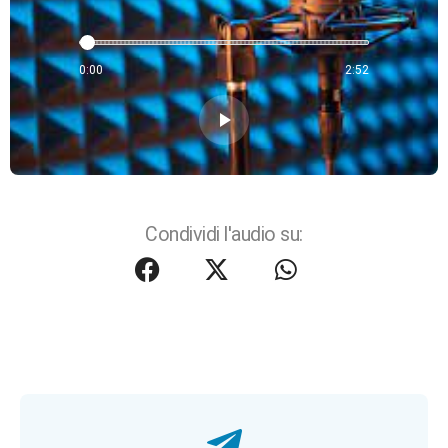
0:00
2:52
play_arrow
Condividi l'audio su: