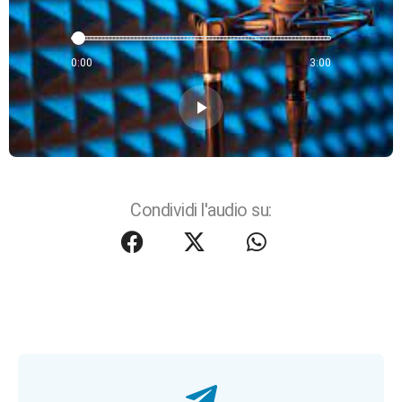
0:00
3:00
play_arrow
Condividi l'audio su: