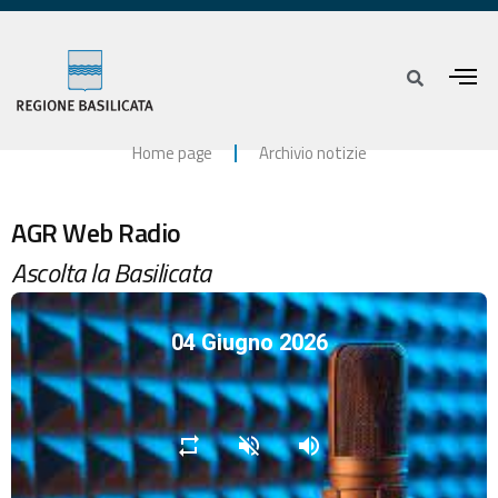
Home page
Archivio notizie
AGR Web Radio
Ascolta la Basilicata
04 Giugno 2026
repeat
volume_off
volume_up