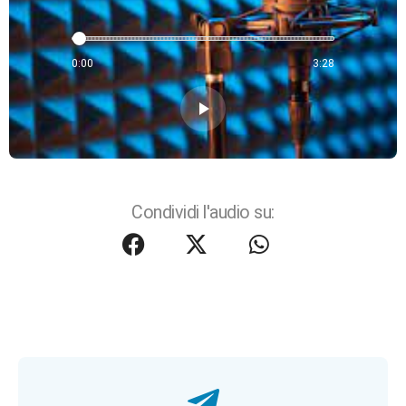
0:00
3:28
play_arrow
Condividi l'audio su: