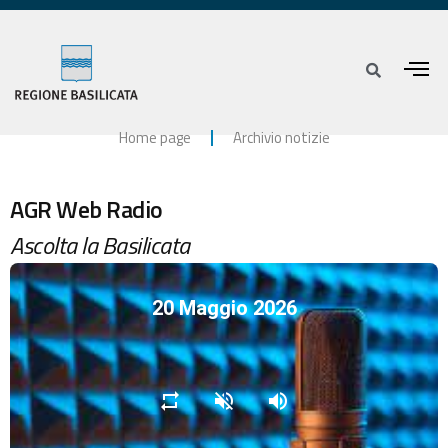
Home page
Archivio notizie
AGR Web Radio
Ascolta la Basilicata
20 Maggio 2026
repeat
volume_off
volume_up