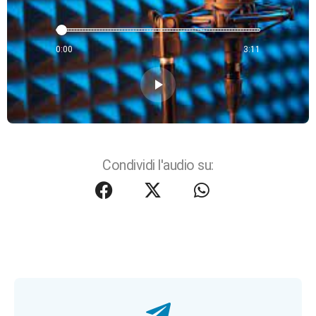
0:00
3:11
play_arrow
Condividi l'audio su: