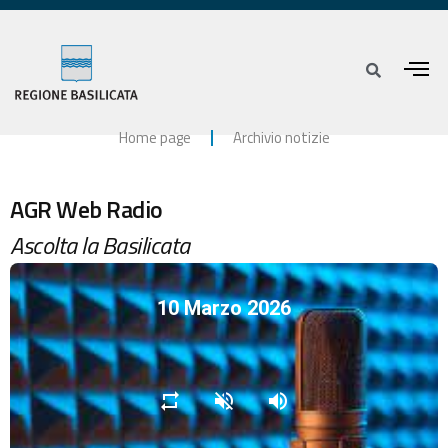
Home page
Archivio notizie
AGR Web Radio
Ascolta la Basilicata
10 Marzo 2026
repeat
volume_off
volume_up