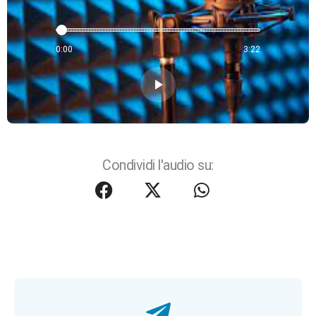
0:00
3:22
play_arrow
Condividi l'audio su: