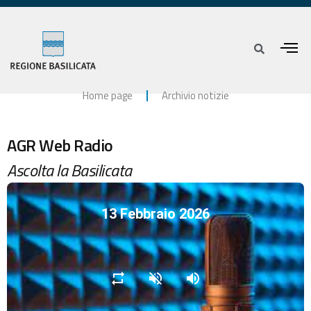
Home page
Archivio notizie
AGR Web Radio
Ascolta la Basilicata
13 Febbraio 2026
repeat
volume_off
volume_up