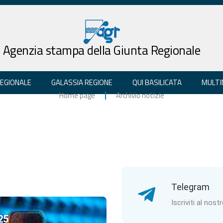
Agenzia stampa della Giunta Regionale
REGIONALE
GALASSIA REGIONE
QUI BASILICATA
MULTI
Home page
Archivio notizie
Telegram
Iscriviti al nost
25