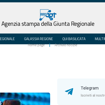
Agenzia stampa della Giunta Regionale
REGIONALE
GALASSIA REGIONE
QUI BASILICATA
MULTI
Home page
Archivio notizie
Telegram
Iscriviti al nost
5