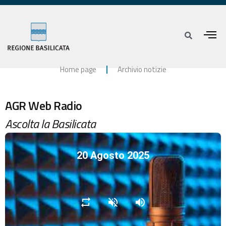
Home page
Archivio notizie
AGR Web Radio
Ascolta la Basilicata
20 Agosto 2025
repeat
volume_off
volume_up