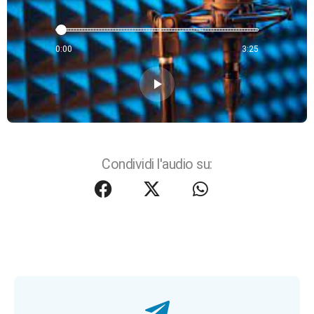
0:00
3:25
play_arrow
Condividi l'audio su: