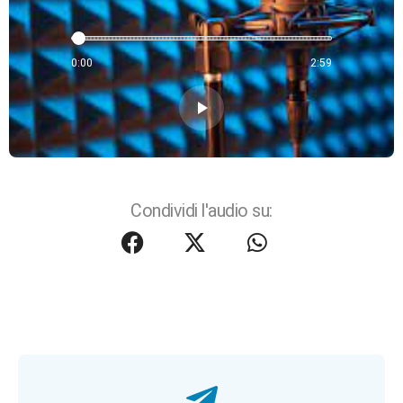
0:00
2:59
play_arrow
Condividi l'audio su: