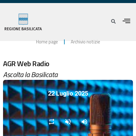
Home page
Archivio notizie
AGR Web Radio
Ascolta la Basilicata
22 Luglio 2025
repeat
volume_off
volume_up