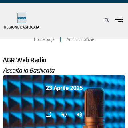
Home page
Archivio notizie
AGR Web Radio
Ascolta la Basilicata
23 Aprile 2025
repeat
volume_off
volume_up