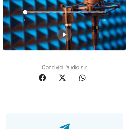
0:00
3:38
play_arrow
Condividi l'audio su: