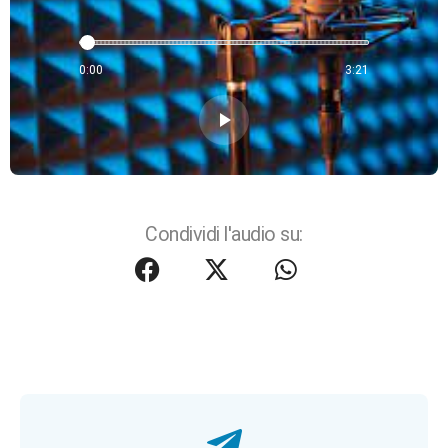
0:00
3:21
play_arrow
Condividi l'audio su: