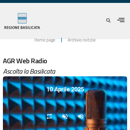
Home page
Archivio notizie
AGR Web Radio
Ascolta la Basilicata
10 Aprile 2025
repeat
volume_off
volume_up