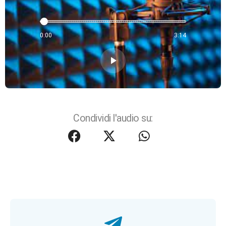
0:00
3:14
play_arrow
Condividi l'audio su: