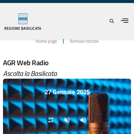
Home page
Archivio notizie
AGR Web Radio
Ascolta la Basilicata
27 Gennaio 2025
repeat
volume_off
volume_up