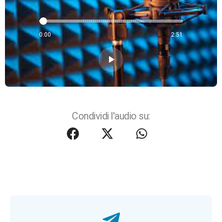
0:00
2:51
play_arrow
Condividi l'audio su: