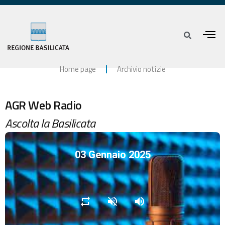
Home page
Archivio notizie
AGR Web Radio
Ascolta la Basilicata
03 Gennaio 2025
repeat
volume_off
volume_up