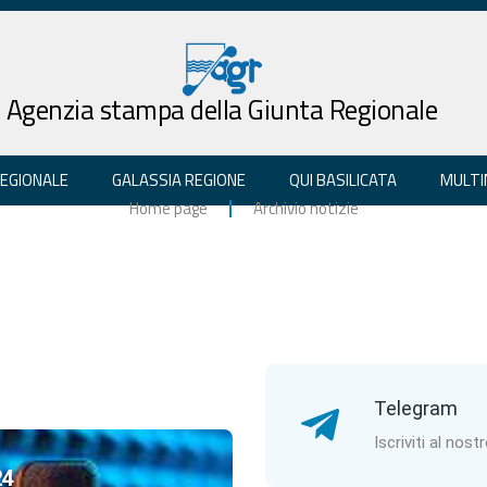
Agenzia stampa della Giunta Regionale
REGIONALE
GALASSIA REGIONE
QUI BASILICATA
MULTI
Home page
Archivio notizie
Telegram
Iscriviti al nost
24