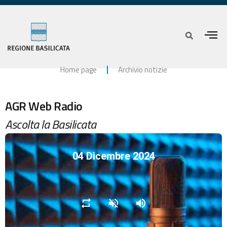
Home page
Archivio notizie
AGR Web Radio
Ascolta la Basilicata
04 Dicembre 2024
repeat
volume_off
volume_up