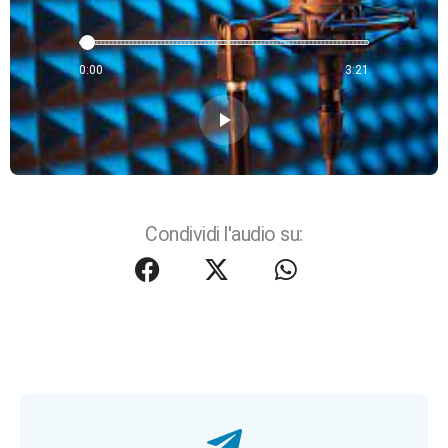
0:00
3:21
play_arrow
Condividi l'audio su: