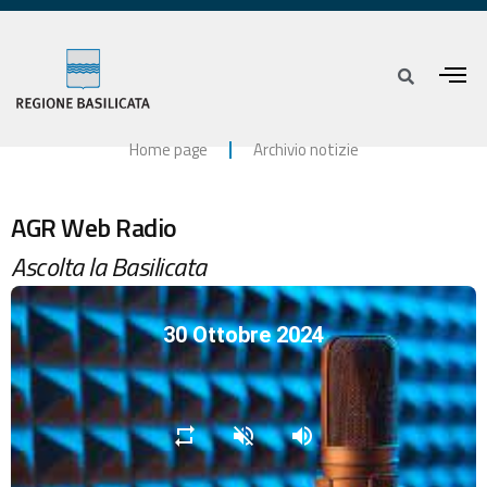
Home page
Archivio notizie
AGR Web Radio
Ascolta la Basilicata
30 Ottobre 2024
repeat
volume_off
volume_up