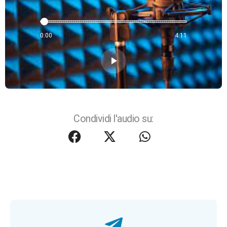
0:00
4:11
play_arrow
Condividi l'audio su: