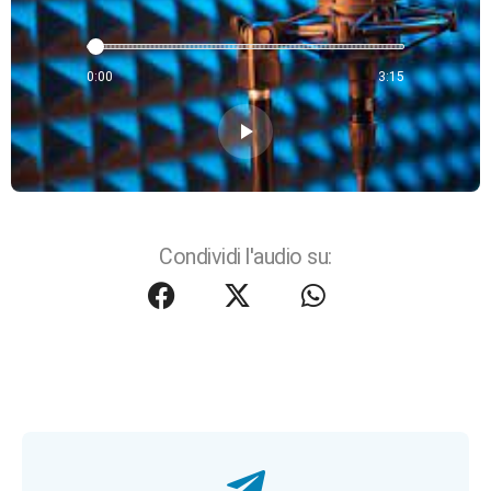
0:00
3:15
play_arrow
Condividi l'audio su: