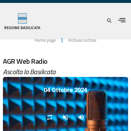
Home page
Archivio notizie
AGR Web Radio
Ascolta la Basilicata
04 Ottobre 2024
repeat
volume_off
volume_up