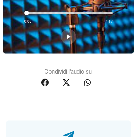
0:00
4:17
play_arrow
Condividi l'audio su: