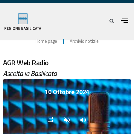
Home page
Archivio notizie
AGR Web Radio
Ascolta la Basilicata
10 Ottobre 2024
repeat
volume_off
volume_up