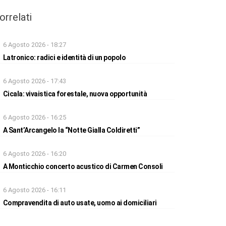
orrelati
6 Agosto 2026 - 18:27
Latronico: radici e identità di un popolo
6 Agosto 2026 - 17:43
Cicala: vivaistica forestale, nuova opportunità
6 Agosto 2026 - 16:25
A Sant’Arcangelo la “Notte Gialla Coldiretti”
6 Agosto 2026 - 16:20
A Monticchio concerto acustico di Carmen Consoli
6 Agosto 2026 - 16:11
Compravendita di auto usate, uomo ai domiciliari