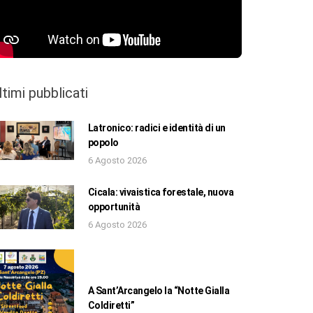
ltimi pubblicati
Latronico: radici e identità di un
popolo
6 Agosto 2026
Cicala: vivaistica forestale, nuova
opportunità
6 Agosto 2026
A Sant’Arcangelo la “Notte Gialla
Coldiretti”