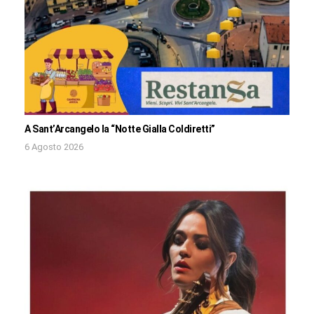
A Sant’Arcangelo la “Notte Gialla Coldiretti”
6 Agosto 2026