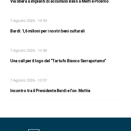
Via libera a impianti di accumulo Bess a Melfi e Picerno
7 Agosto 2026 - 15:59
Bardi: 1,6 milioni per i nostri beni culturali
7 Agosto 2026 - 13:58
Una call per il logo del “Tartufo Bianco Serrapotamo”
7 Agosto 2026 - 13:57
Incontro tra il Presidente Bardi e l’on. Mattia