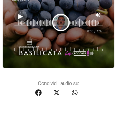
volume_up
0:00 / 4:37
Condividi l'audio su: