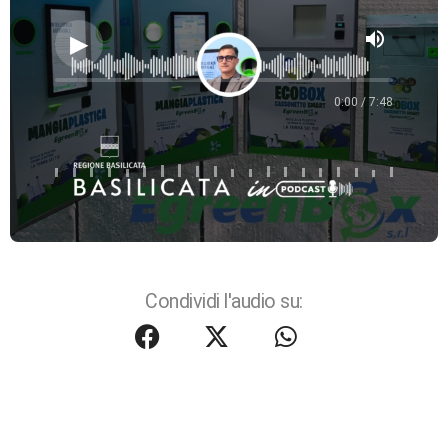
volume_up
0:00 / 7:48
Condividi l'audio su: