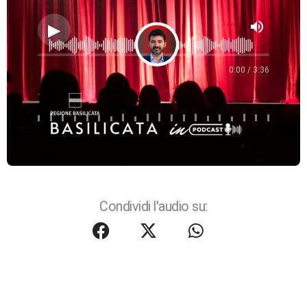
volume_up
0:00 / 3:36
Condividi l'audio su: