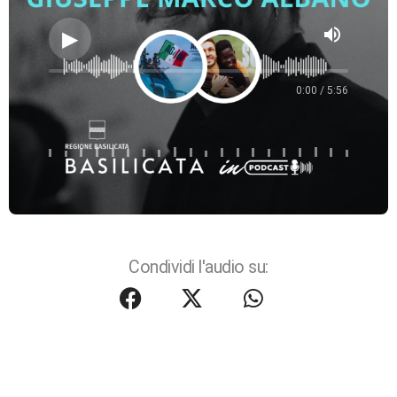
volume_up
0:00 / 5:56
Condividi l'audio su: