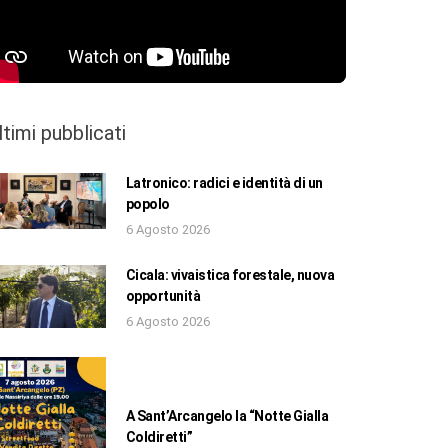
ltimi pubblicati
Latronico: radici e identità di un
popolo
6 Agosto 2026
Cicala: vivaistica forestale, nuova
opportunità
6 Agosto 2026
A Sant’Arcangelo la “Notte Gialla
Coldiretti”