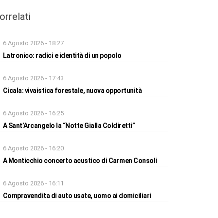
orrelati
6 Agosto 2026 - 18:27
Latronico: radici e identità di un popolo
6 Agosto 2026 - 17:43
Cicala: vivaistica forestale, nuova opportunità
6 Agosto 2026 - 16:25
A Sant’Arcangelo la “Notte Gialla Coldiretti”
6 Agosto 2026 - 16:20
A Monticchio concerto acustico di Carmen Consoli
6 Agosto 2026 - 16:11
Compravendita di auto usate, uomo ai domiciliari