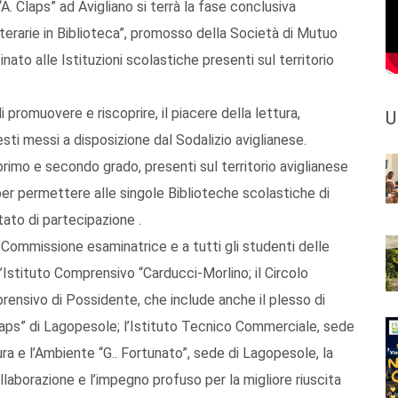
“A. Claps” ad Avigliano si terrà la fase conclusiva
terarie in Biblioteca”, promosso della Società di Mutuo
nato alle Istituzioni scolastiche presenti sul territorio
 promuovere e riscoprire, il piacere della lettura,
U
esti messi a disposizione dal Sodalizio aviglianese.
primo e secondo grado, presenti sul territorio aviglianese
per permettere alle singole Biblioteche scolastiche di
estato di partecipazione .
la Commissione esaminatrice e a tutti gli studenti delle
’Istituto Comprensivo “Carducci-Morlino; il Circolo
mprensivo di Possidente, che include anche il plesso di
aps” di Lagopesole; l’Istituto Tecnico Commerciale, sede
tura e l’Ambiente “G.. Fortunato”, sede di Lagopesole, la
llaborazione e l’impegno profuso per la migliore riuscita