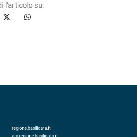
i l'articolo su:
regione.basilicata.it
agr.regione.basilicata.it