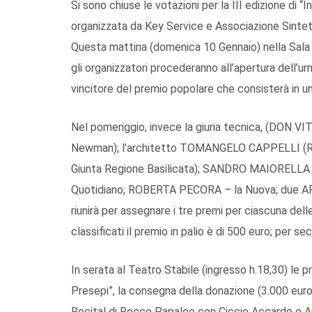
Si sono chiuse le votazioni per la III edizione di “I
organizzata da Key Service e Associazione Sintet
Questa mattina (domenica 10 Gennaio) nella Sala Ur
gli organizzatori procederanno all’apertura dell’urn
vincitore del premio popolare che consisterà in u
Nel pomeriggio, invece la giuria tecnica, (DON
Newman); l’architetto TOMANGELO CAPPELLI (Reg
Giunta Regione Basilicata); SANDRO MAIORELL
Quotidiano; ROBERTA PECORA – la Nuova; due 
riunirà per assegnare i tre premi per ciascuna delle
classificati il premio in palio è di 500 euro; per sec
In serata al Teatro Stabile (ingresso h.18,30) le p
Presepi”, la consegna della donazione (3.000 euro
Recital di Rocco Papaleo con Ciccio Accardo e Ar