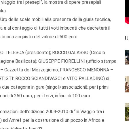
n viaggio tra i presepi”, la mostra di opere presepiali
ika.
p delle scale mobili alla presenza della giuria tecnica,
a e al conteggio di tutti i voti imbucati che decreterà il
n buono acquisto del valore di 500 euro.
U
 VITO TELESCA (presidente); ROCCO GALASSO (Circolo
ione Basilicata); GIUSEPPE FIORELLINI (ufficio stampa
A – Gazzetta del Mezzogiorno; FRANCESCO MENONNA –
ARTISTI: ROCCO SCIANDIVASCI e VITO PALLADINO) si
 due categorie in gara (singoli/associazioni): per i primi
ondi di 250 euro; per i terzi, infine, di 100 euro.
remiazioni dell’edizione 2009-2010 di “In Viaggio tra i
) ad Amref per la costruzione di un pozzo in Africa e
turo Valiante. bas 03