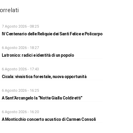
orrelati
7 Agosto 2026 - 08:25
IV Centenario delle Reliquie dei Santi Felice e Policarpo
6 Agosto 2026 - 18:27
Latronico: radici e identità di un popolo
6 Agosto 2026 - 17:43
Cicala: vivaistica forestale, nuova opportunità
6 Agosto 2026 - 16:25
A Sant’Arcangelo la “Notte Gialla Coldiretti”
6 Agosto 2026 - 16:20
A Monticchio concerto acustico di Carmen Consoli