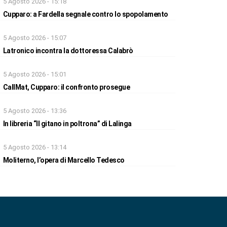
5 Agosto 2026 - 15:18
Cupparo: a Fardella segnale contro lo spopolamento
5 Agosto 2026 - 15:07
Latronico incontra la dottoressa Calabrò
5 Agosto 2026 - 15:01
CallMat, Cupparo: il confronto prosegue
5 Agosto 2026 - 13:36
In libreria “Il gitano in poltrona” di Lalinga
5 Agosto 2026 - 13:14
Moliterno, l’opera di Marcello Tedesco