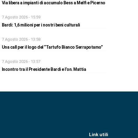
Via libera a impianti di accumulo Bess a Melfi e Picerno
7 Agosto 2026 - 15:59
Bardi: 1,6 milioni per i nostri beni culturali
7 Agosto 2026 - 13:58
Una call per il logo del “Tartufo Bianco Serrapotamo”
7 Agosto 2026 - 13:57
Incontro tra il Presidente Bardi e l’on. Mattia
Link utili