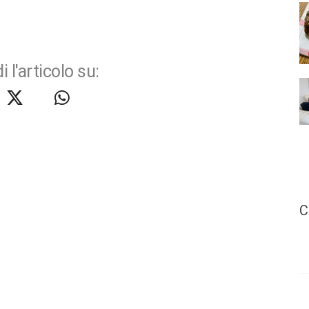
i l'articolo su:
C