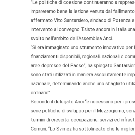
"Le politiche di coesione continueranno a rappres
impareremo bene la lezione venuta dal fallimento
affermato Vito Santarsiero, sindaco di Potenza e 
intervento al convegno ‘Esiste ancora in Italia un
svolto nell’ambito dell’Assemblea Anci.
“Si era immaginato uno strumento innovativo per l
finanziamenti disponibili, regionali, nazionali e c
aree depresse del Paese”, ha spiegato Santarsiero.
sono stati utilizzati in maniera assolutamente imp
nazionale, determinando anche uno sbagliato utiliz
ordinario”.
Secondo il delegato Anci “è necessario per i pross
serie politiche di sviluppo per il Mezzogiorno, senz
termini di crescita, occupazione, servizi ed infras
Comuni. “Lo Svimez ha sottolineato che le miglior