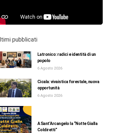
ltimi pubblicati
Latronico: radici e identità di un
popolo
6 Agosto 2026
Cicala: vivaistica forestale, nuova
opportunità
6 Agosto 2026
A Sant’Arcangelo la “Notte Gialla
Coldiretti”