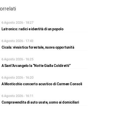
orrelati
6 Agosto 2026 - 18:27
Latronico: radici e identità di un popolo
6 Agosto 2026 - 17:43
Cicala: vivaistica forestale, nuova opportunità
6 Agosto 2026 - 16:25
A Sant’Arcangelo la “Notte Gialla Coldiretti”
6 Agosto 2026 - 16:20
A Monticchio concerto acustico di Carmen Consoli
6 Agosto 2026 - 16:11
Compravendita di auto usate, uomo ai domiciliari