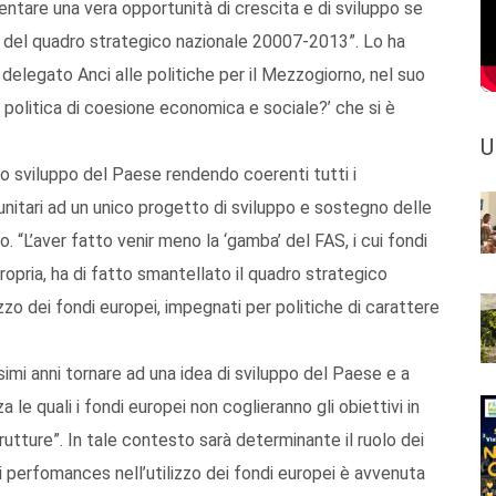
entare una vera opportunità di crescita e di sviluppo se
 del quadro strategico nazionale 20007-2013”. Lo ha
delegato Anci alle politiche per il Mezzogiorno, nel suo
a politica di coesione economica e sociale?’ che si è
U
o sviluppo del Paese rendendo coerenti tutti i
omunitari ad un unico progetto di sviluppo e sostegno delle
 “L’aver fatto venir meno la ‘gamba’ del FAS, i cui fondi
ropria, ha di fatto smantellato il quadro strategico
zo dei fondi europei, impegnati per politiche di carattere
imi anni tornare ad una idea di sviluppo del Paese e a
a le quali i fondi europei non coglieranno gli obiettivi in
trutture”. In tale contesto sarà determinante il ruolo dei
i perfomances nell’utilizzo dei fondi europei è avvenuta